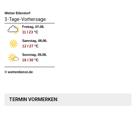
Wetter Eilendorf
3-Tage-Vorhersage
Freitag, 07.08.
11
/
23
°C
Samstag, 08.08.
12
/
27
°C
Sonntag, 09.08.
16
/
30
°C
© wetterdienst.de
TERMIN VORMERKEN: