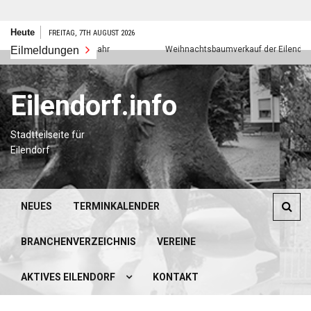
Zum
Heute
FREITAG, 7TH AUGUST 2026
Inhalt
Eilmeldungen
Frohes neues Jahr
Weihnachtsbaumverkauf der Eilendorfer P
springen
Eilendorf.info
Stadtteilseite für
Eilendorf
NEUES
TERMINKALENDER
BRANCHENVERZEICHNIS
VEREINE
AKTIVES EILENDORF
KONTAKT