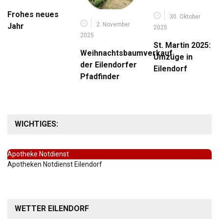
Frohes neues
30. Oktober
2. November
Jahr
2025
2025
St. Martin 2025:
Weihnachtsbaumverkauf
Umzüge in
der Eilendorfer
Eilendorf
Pfadfinder
WICHTIGES:
Apotheke Notdienst
Apotheken Notdienst Eilendorf
WETTER EILENDORF