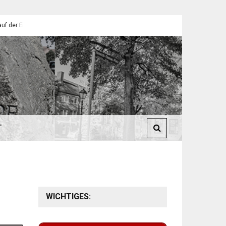
endorfer Pfadfinder
St. Martin 2025: Umzüge in Eilendorf
T
WICHTIGES: