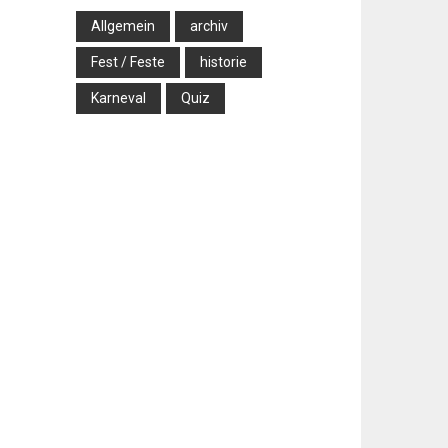
Allgemein
archiv
Fest / Feste
historie
Karneval
Quiz