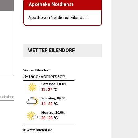
Apotheke Notdienst
Apotheken Notdienst Eilendorf
WETTER EILENDORF
Wetter Eilendorf
3-Tage-Vorhersage
Samstag, 08.08.
11
/
27
°C
nschaften
Sonntag, 09.08.
14
/
30
°C
Montag, 10.08.
20
/
28
°C
© wetterdienst.de