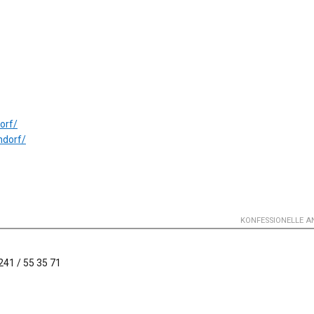
orf/
ndorf/
KONFESSIONELLE 
241 / 55 35 71