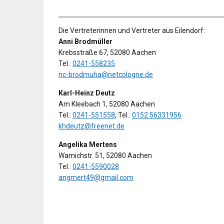
Die Vertreterinnen und Vertreter aus Eilendorf:
Anni Brodmüller
Krebsstraße 67, 52080 Aachen
Tel.:
0241-558235
nc-brodmuha@netcologne.de
Karl-Heinz Deutz
Am Kleebach 1, 52080 Aachen
Tel.:
0241-551558
, Tel.:
0152 56331956
khdeutz@freenet.de
Angelika Mertens
Wamichstr. 51, 52080 Aachen
Tel.:
0241-5590028
angmert49@gmail.com