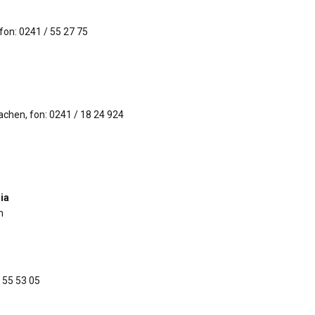
fon: 0241 / 55 27 75
chen, fon: 0241 / 18 24 924
ia
n
 55 53 05