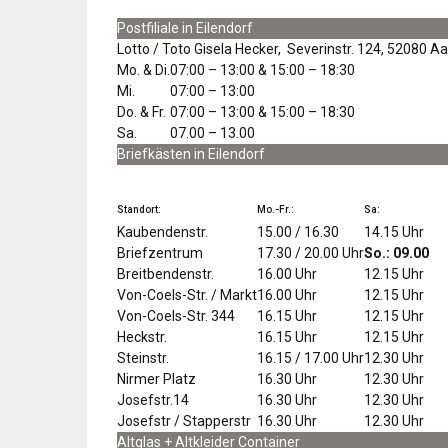
Postfiliale in Eilendorf
Lotto / Toto Gisela Hecker, Severinstr. 124, 52080 A
Mo. & Di.
07:00 – 13:00 & 15:00 – 18:30
Mi.
07:00 – 13:00
Do. & Fr.
07:00 – 13:00 & 15:00 – 18:30
Sa.
07.00 – 13.00
Briefkästen in Eilendorf
Standort:
Mo.-Fr.:
Sa:
Kaubendenstr.
15.00 / 16.30
14.15 Uhr
Briefzentrum
17.30 / 20.00 Uhr
So.: 09.00
Breitbendenstr.
16.00 Uhr
12.15 Uhr
Von-Coels-Str. / Markt
16.00 Uhr
12.15 Uhr
Von-Coels-Str. 344
16.15 Uhr
12.15 Uhr
Heckstr.
16.15 Uhr
12.15 Uhr
Steinstr.
16.15 / 17.00 Uhr
12.30 Uhr
Nirmer Platz
16.30 Uhr
12.30 Uhr
Josefstr.14
16.30 Uhr
12.30 Uhr
Josefstr / Stapperstr
16.30 Uhr
12.30 Uhr
Altglas + Altkleider Container