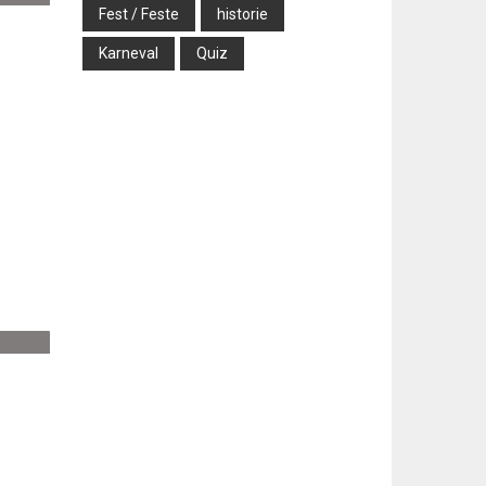
Fest / Feste
historie
Karneval
Quiz