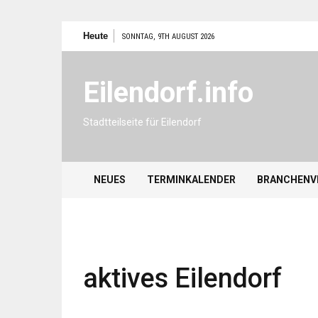
Zum
Heute
SONNTAG, 9TH AUGUST 2026
Inhalt
springen
Eilendorf.info
Stadtteilseite für Eilendorf
NEUES
TERMINKALENDER
BRANCHENV
aktives Eilendorf