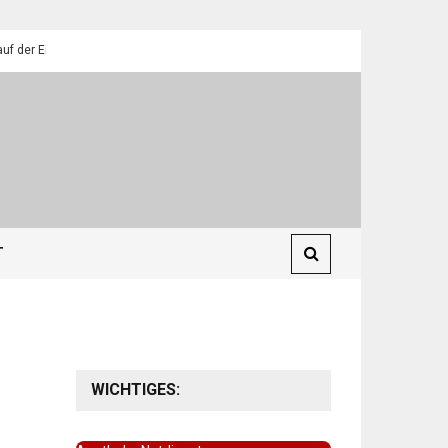
lendorfer Pfadfinder
St. Martin 2025: Umzüge in Eilendorf
T
WICHTIGES: