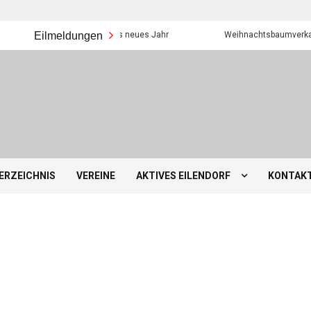
Eilmeldungen
Frohes neues Jahr
Weihnachtsbaumverkauf der Ei
ERZEICHNIS
VEREINE
AKTIVES EILENDORF
KONTAK