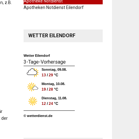
Apotheke Notdienst
n, z.B.
Apotheken Notdienst Eilendorf
WETTER EILENDORF
Wetter Eilendorf
3-Tage-Vorhersage
Sonntag, 09.08.
13
/
29
°C
Montag, 10.08.
19
/
28
°C
Dienstag, 11.08.
12
/
24
°C
ür
© wetterdienst.de
 der