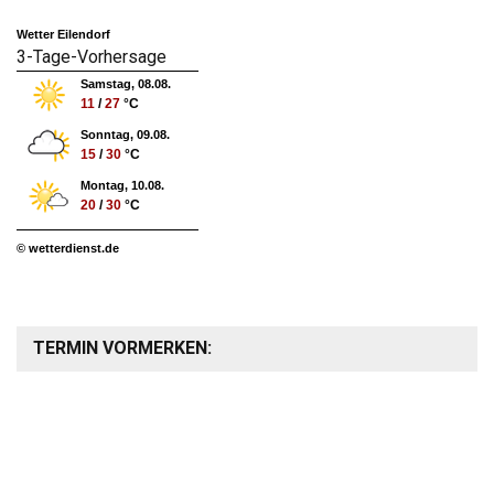
Wetter Eilendorf
3-Tage-Vorhersage
Samstag, 08.08.
11
/
27
°C
Sonntag, 09.08.
15
/
30
°C
Montag, 10.08.
20
/
30
°C
© wetterdienst.de
TERMIN VORMERKEN: