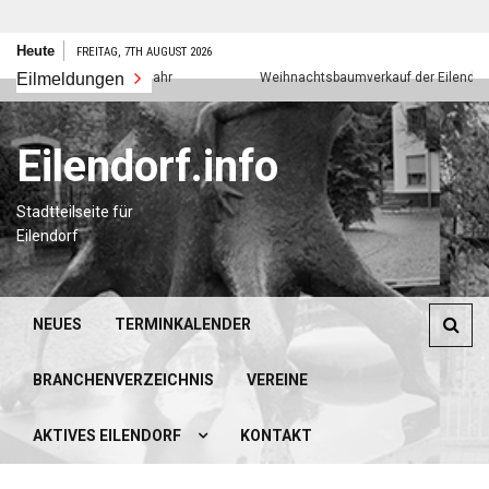
Zum
Heute
FREITAG, 7TH AUGUST 2026
Inhalt
Eilmeldungen
Frohes neues Jahr
Weihnachtsbaumverkauf der Eilendorfer P
springen
Eilendorf.info
Stadtteilseite für
Eilendorf
NEUES
TERMINKALENDER
BRANCHENVERZEICHNIS
VEREINE
AKTIVES EILENDORF
KONTAKT