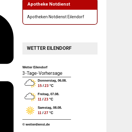
Apotheke Notdienst
Apotheken Notdienst Eilendorf
WETTER EILENDORF
Wetter Eilendorf
3-Tage-Vorhersage
Donnerstag, 06.08.
15
/
23
°C
Freitag, 07.08.
11
/
23
°C
Samstag, 08.08.
11
/
27
°C
© wetterdienst.de