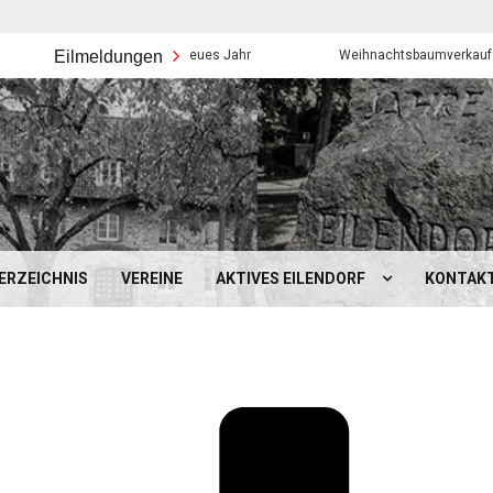
Eilmeldungen
Frohes neues Jahr
Weihnachtsbaumverkauf der Eilendor
ERZEICHNIS
VEREINE
AKTIVES EILENDORF
KONTAK