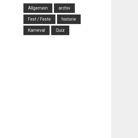
Allgemein
archiv
Fest / Feste
historie
Karneval
Quiz