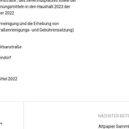
instraße', des Severinusplatzes sowie der
anungsmitteln in den Haushalt 2023 der
er 2022
nreinigung und die Erhebung von
traßenreinigungs- und Gebührensatzung)
 Urbanstraße
endorf
ittel 2022
NÄCHSTER BEI
 +
Altpapier Samm