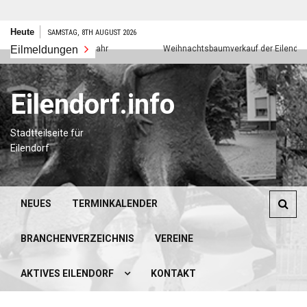
Zum
Heute
SAMSTAG, 8TH AUGUST 2026
Inhalt
Eilmeldungen
Frohes neues Jahr
Weihnachtsbaumverkauf der Eilendorfer P
springen
Eilendorf.info
Stadtteilseite für
Eilendorf
NEUES
TERMINKALENDER
BRANCHENVERZEICHNIS
VEREINE
AKTIVES EILENDORF
KONTAKT