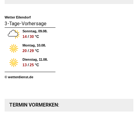
Wetter Eilendorf
3-Tage-Vorhersage
Sonntag, 09.08.
14
/
30
°C
Montag, 10.08.
20
/
29
°C
Dienstag, 11.08.
13
/
25
°C
© wetterdienst.de
TERMIN VORMERKEN: