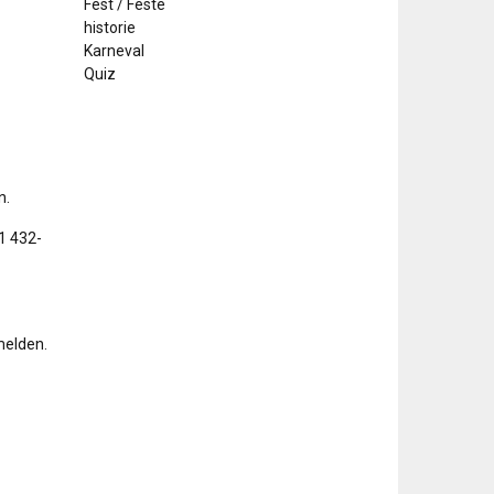
Fest / Feste
historie
Karneval
Quiz
n.
1 432-
melden.