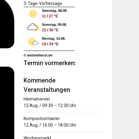
3-Tage-Vorhersage
Samstag, 08.08.
11
/
27
°C
Sonntag, 09.08.
15
/
30
°C
Montag, 10.08.
19
/
29
°C
© wetterdienst.de
Termin vormerken:
Kommende
Veranstaltungen
Heimatverein
12.Aug.
/
09:30
–
12:30
Uhr
Kompostcontainer
12.Aug.
/
16:00
–
18:00
Uhr
Wochenmarkt