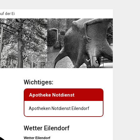
Eilendorfer Pfadfinder
St. Martin 2025: Umzüge in Eilendorf
T
Wichtiges:
Apotheke Notdienst
Apotheken Notdienst Eilendorf
Wetter Eilendorf
Wetter Eilendorf