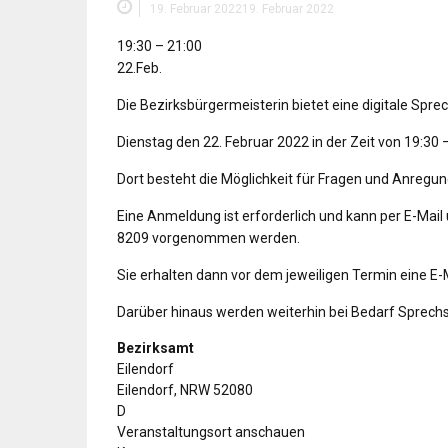
19. Februar 2022
19. Februar 2022
Digitale
19:30
–
21:00
Sprechstunde
22.Feb.
Die Bezirksbürgermeisterin bietet eine digitale Spr
Dienstag den 22. Februar 2022 in der Zeit von 19:30 
Dort besteht die Möglichkeit für Fragen und Anregun
Eine Anmeldung ist erforderlich und kann per E-Mai
8209
vorgenommen werden.
Sie erhalten dann vor dem jeweiligen Termin eine E
Darüber hinaus werden weiterhin bei Bedarf Sprech
Bezirksamt
Eilendorf
Eilendorf
,
NRW
52080
D
Veranstaltungsort anschauen