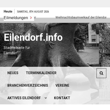
Zum
Heute
SAMSTAG, 8TH AUGUST 2026
Inhalt
Eilmeldungen
Frohes neues Jahr
Weihnachtsbaumverkauf der Eilendorfer Pfad
springen
Eilendorf.info
Stadtteilseite für
Eilendorf
NEUES
TERMINKALENDER
BRANCHENVERZEICHNIS
VEREINE
AKTIVES EILENDORF
KONTAKT