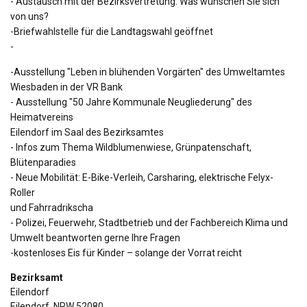
- Austausch mit der Bezirksvertretung: Was wünschen Sie sich
von uns?
-Briefwahlstelle für die Landtagswahl geöffnet
-
-Ausstellung "Leben in blühenden Vorgärten" des Umweltamtes
Wiesbaden in der VR Bank
- Ausstellung "50 Jahre Kommunale Neugliederung" des
Heimatvereins
Eilendorf im Saal des Bezirksamtes
- Infos zum Thema Wildblumenwiese, Grünpatenschaft,
Blütenparadies
- Neue Mobilität: E-Bike-Verleih, Carsharing, elektrische Felyx-
Roller
und Fahrradrikscha
- Polizei, Feuerwehr, Stadtbetrieb und der Fachbereich Klima und
Umwelt beantworten gerne Ihre Fragen
-kostenloses Eis für Kinder – solange der Vorrat reicht
Bezirksamt
Eilendorf
Eilendorf
,
NRW
52080