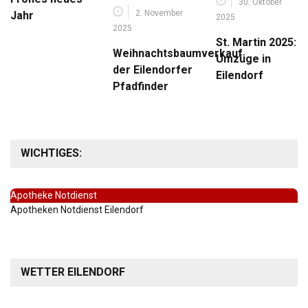
30. Oktober
2. November
Jahr
2025
2025
St. Martin 2025:
Weihnachtsbaumverkauf
Umzüge in
der Eilendorfer
Eilendorf
Pfadfinder
WICHTIGES:
Apotheke Notdienst
Apotheken Notdienst Eilendorf
WETTER EILENDORF