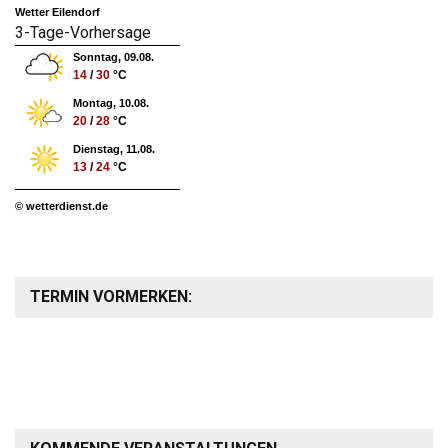
Wetter Eilendorf
3-Tage-Vorhersage
Sonntag, 09.08.
14
/
30
°C
Montag, 10.08.
20
/
28
°C
Dienstag, 11.08.
13
/
24
°C
© wetterdienst.de
TERMIN VORMERKEN: