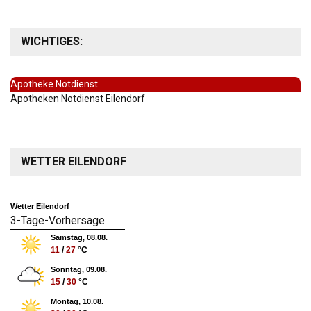
WICHTIGES:
Apotheke Notdienst
Apotheken Notdienst Eilendorf
WETTER EILENDORF
Wetter Eilendorf
3-Tage-Vorhersage
Samstag, 08.08.
11
/
27
°C
Sonntag, 09.08.
15
/
30
°C
Montag, 10.08.