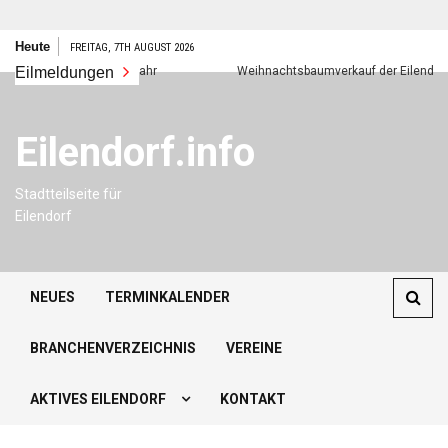
Zum
Heute
FREITAG, 7TH AUGUST 2026
Inhalt
Eilmeldungen
Frohes neues Jahr
Weihnachtsbaumverkauf der Eilendorfer P
springen
Eilendorf.info
Stadtteilseite für
Eilendorf
NEUES
TERMINKALENDER
BRANCHENVERZEICHNIS
VEREINE
AKTIVES EILENDORF
KONTAKT