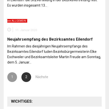
in Eilendorf die Sitzverteilung in der Bezirksvertretung fest.
Es wurden insgesamt 13…
ALLGEMEIN
11. Januar 2020
Neujahrsempfang des Bezirksamtes Eilendorf
Im Rahmen des diesjährigen Neujahrsempfangs des
Bezirksamtes Eilendorf luden Bezirksbürgermeisterin Elke
Eschweiler und Bezirksamtsleiter Martin Freude am Sonntag,
dem 5. Januar…
Seitennummerierung
1
2
Nächste
der
Beiträge
WICHTIGES: