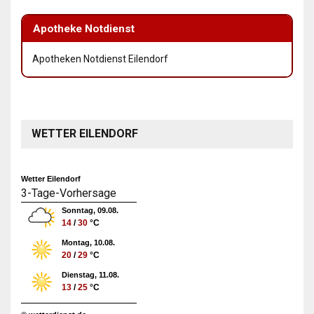
Apotheke Notdienst
Apotheken Notdienst Eilendorf
WETTER EILENDORF
Wetter Eilendorf
3-Tage-Vorhersage
Sonntag, 09.08.
14
/
30
°C
Montag, 10.08.
20
/
29
°C
Dienstag, 11.08.
13
/
25
°C