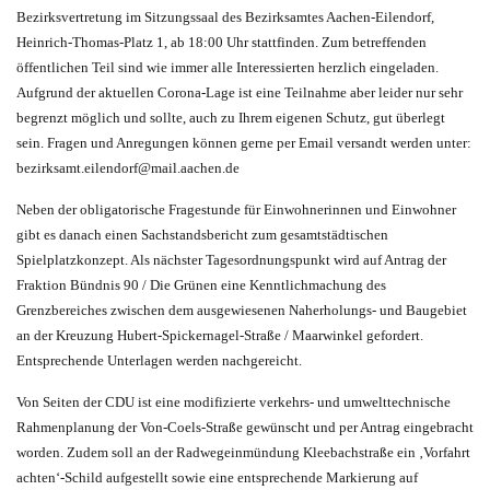
Bezirksvertretung im Sitzungssaal des Bezirksamtes Aachen-Eilendorf,
Heinrich-Thomas-Platz 1,
ab 18:00 Uhr stattfinden. Zum betreffenden
öffentlichen Teil sind wie immer alle Interessierten herzlich eingeladen.
Aufgrund der aktuellen Corona-Lage ist eine Teilnahme aber leider nur sehr
begrenzt möglich und sollte, auch zu Ihrem eigenen Schutz, gut überlegt
sein. Fragen und Anregungen können gerne per Email versandt werden unter:
bezirksamt.eilendorf@mail.aachen.de
Neben der obligatorische Fragestunde für Einwohnerinnen und Einwohner
gibt es danach einen Sachstandsbericht zum gesamtstädtischen
Spielplatzkonzept.
Als nächster Tagesordnungspunkt wird auf Antrag der
Fraktion Bündnis 90 / Die Grünen eine Kenntlichmachung des
Grenzbereiches zwischen dem ausgewiesenen Naherholungs- und Baugebiet
an der Kreuzung Hubert-Spickernagel-Straße / Maarwinkel gefordert.
Entsprechende Unterlagen werden nachgereicht.
Von Seiten der CDU ist eine modifizierte verkehrs- und umwelttechnische
Rahmenplanung der Von-Coels-Straße gewünscht und per Antrag eingebracht
worden. Zudem soll an der Radwegeinmündung Kleebachstraße ein ‚Vorfahrt
achten‘-Schild aufgestellt sowie eine entsprechende Markierung auf