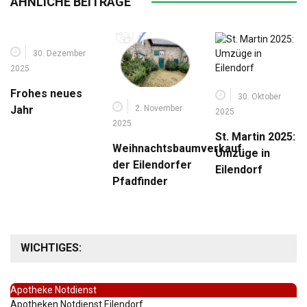
ÄHNLICHE BEITRÄGE
30. Dezember
2025
Frohes neues
30. Oktober
2. November
Jahr
2025
2025
St. Martin 2025:
Weihnachtsbaumverkauf
Umzüge in
der Eilendorfer
Eilendorf
Pfadfinder
WICHTIGES:
Apotheke Notdienst
Apotheken Notdienst Eilendorf