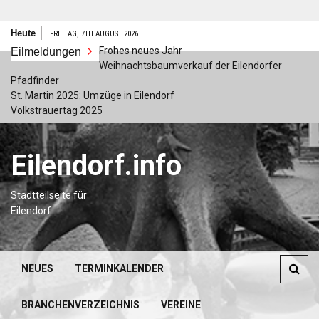
Zum
Heute
FREITAG, 7TH AUGUST 2026
Inhalt
Frohes neues Jahr
Eilmeldungen
springen
Weihnachtsbaumverkauf der Eilendorfer
Pfadfinder
St. Martin 2025: Umzüge in Eilendorf
Volkstrauertag 2025
Eilendorf.info
Stadtteilseite für
Eilendorf
NEUES
TERMINKALENDER
BRANCHENVERZEICHNIS
VEREINE