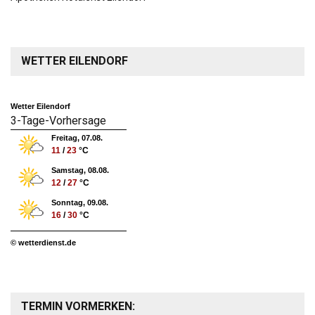
WETTER EILENDORF
Wetter Eilendorf
3-Tage-Vorhersage
Freitag, 07.08.
11
/
23
°C
Samstag, 08.08.
12
/
27
°C
Sonntag, 09.08.
16
/
30
°C
© wetterdienst.de
TERMIN VORMERKEN: