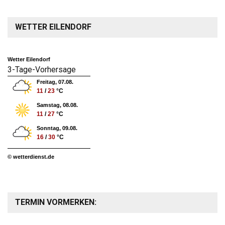
WETTER EILENDORF
Wetter Eilendorf
3-Tage-Vorhersage
Freitag, 07.08.
11
/
23
°C
Samstag, 08.08.
11
/
27
°C
Sonntag, 09.08.
16
/
30
°C
© wetterdienst.de
TERMIN VORMERKEN: