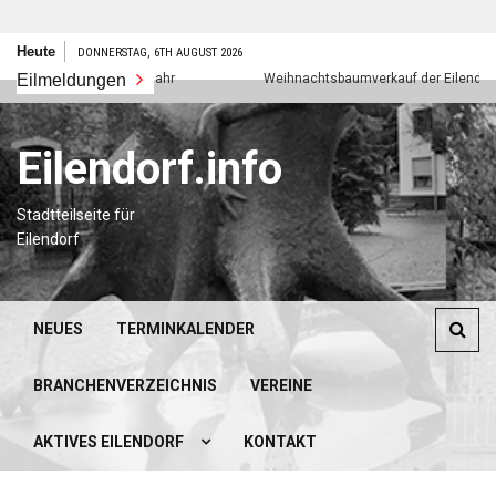
Zum
Heute
DONNERSTAG, 6TH AUGUST 2026
Inhalt
Eilmeldungen
Frohes neues Jahr
Weihnachtsbaumverkauf der Eilendorfer P
springen
Eilendorf.info
Stadtteilseite für
Eilendorf
NEUES
TERMINKALENDER
BRANCHENVERZEICHNIS
VEREINE
AKTIVES EILENDORF
KONTAKT