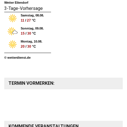
Wetter Eilendorf
3-Tage-Vorhersage
Samstag, 08.08.
11
/
27
°C
Sonntag, 09.08.
15
/
30
°C
Montag, 10.08.
20
/
30
°C
© wetterdienst.de
TERMIN VORMERKEN:
KOMMENDE VERANSTALTUNGEN