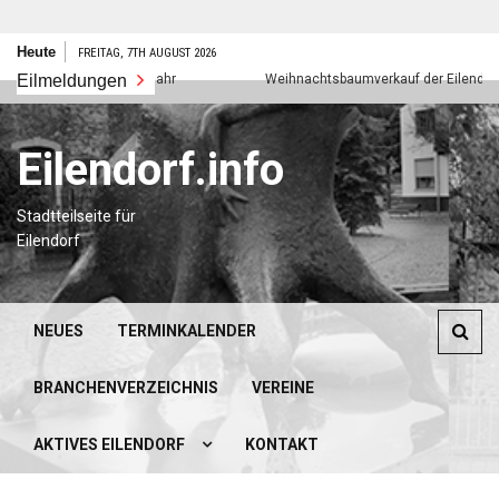
Zum
Heute
FREITAG, 7TH AUGUST 2026
Inhalt
Eilmeldungen
Frohes neues Jahr
Weihnachtsbaumverkauf der Eilendorfer P
springen
Eilendorf.info
Stadtteilseite für
Eilendorf
NEUES
TERMINKALENDER
BRANCHENVERZEICHNIS
VEREINE
AKTIVES EILENDORF
KONTAKT