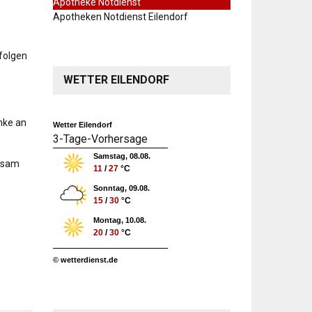
Apotheke Notdienst
Apotheken Notdienst Eilendorf
folgen
WETTER EILENDORF
nke an
Wetter Eilendorf
3-Tage-Vorhersage
Samstag, 08.08.
insam
11
/
27
°C
Sonntag, 09.08.
15
/
30
°C
Montag, 10.08.
20
/
30
°C
© wetterdienst.de