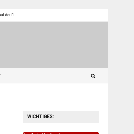
ilendorfer Pfadfinder
St. Martin 2025: Umzüge in Eilendorf
T
WICHTIGES: