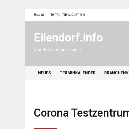
Zum
Heute
FREITAG, 7TH AUGUST 2026
Inhalt
springen
Eilendorf.info
Stadtteilseite für Eilendorf
NEUES
TERMINKALENDER
BRANCHENV
Corona Testzentrum