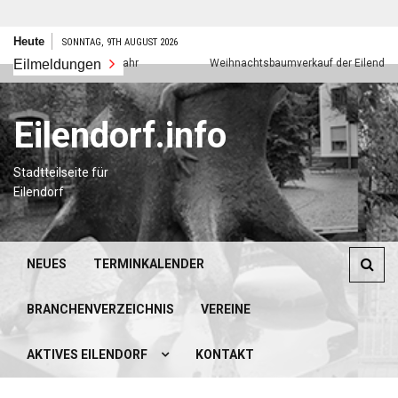
Zum
Heute
SONNTAG, 9TH AUGUST 2026
Inhalt
Eilmeldungen
Frohes neues Jahr
Weihnachtsbaumverkauf der Eilendorfer Pf
springen
Eilendorf.info
Stadtteilseite für
Eilendorf
NEUES
TERMINKALENDER
BRANCHENVERZEICHNIS
VEREINE
AKTIVES EILENDORF
KONTAKT