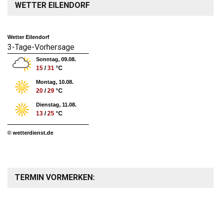
WETTER EILENDORF
Wetter Eilendorf
3-Tage-Vorhersage
Sonntag, 09.08.
15
/
31
°C
Montag, 10.08.
20
/
29
°C
Dienstag, 11.08.
13
/
25
°C
© wetterdienst.de
TERMIN VORMERKEN: