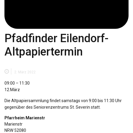
Pfadfinder Eilendorf-
Altpapiertermin
2. März 2022
Pfadfinder
09:00
–
11:30
Eilendorf-
12.März
Altpapiertermin
Die Altpapiersammlung findet samstags von 9:00 bis 11:30 Uhr
gegenüber des Seniorenzentrums St. Severin statt.
Pfarrheim Marienstr
Marienstr
NRW
52080