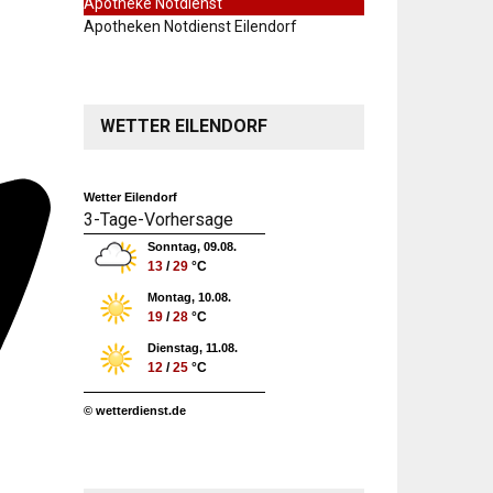
Apotheke Notdienst
Apotheken Notdienst Eilendorf
WETTER EILENDORF
Wetter Eilendorf
3-Tage-Vorhersage
Sonntag, 09.08.
13
/
29
°C
Montag, 10.08.
19
/
28
°C
Dienstag, 11.08.
12
/
25
°C
© wetterdienst.de