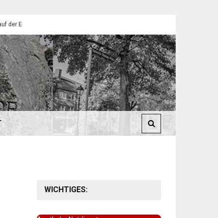
lendorfer Pfadfinder
St. Martin 2025: Umzüge in Eilendorf
T
WICHTIGES: