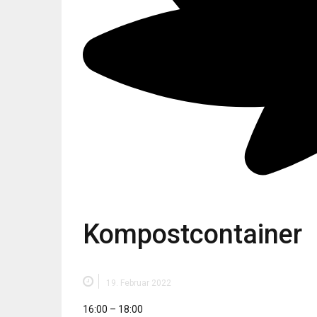
Kompostcontainer
19. Februar 2022
Kompostcontainer
16:00
–
18:00