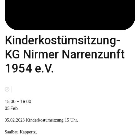
Kinderkostümsitzung-
KG Nirmer Narrenzunft
1954 e.V.
Kinderkostümsitzung-
15:00
–
18:00
KG
05.Feb.
Nirmer
05.02.2023 Kinderkostümsitzung 15 Uhr,
Narrenzunft
1954
Saalbau Kappertz,
e.V.