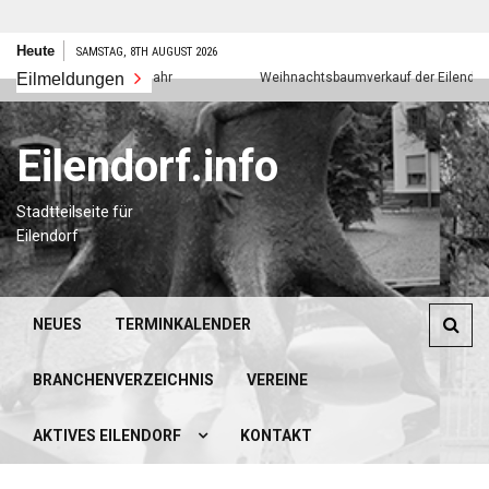
Zum
Heute
SAMSTAG, 8TH AUGUST 2026
Inhalt
Eilmeldungen
Frohes neues Jahr
Weihnachtsbaumverkauf der Eilendorfer P
springen
Eilendorf.info
Stadtteilseite für
Eilendorf
NEUES
TERMINKALENDER
BRANCHENVERZEICHNIS
VEREINE
AKTIVES EILENDORF
KONTAKT