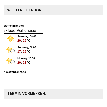
WETTER EILENDORF
Wetter Eilendorf
3-Tage-Vorhersage
Samstag, 08.08.
20
/
26
°C
Sonntag, 09.08.
17
/
29
°C
Montag, 10.08.
20
/
28
°C
© wetterdienst.de
TERMIN VORMERKEN: