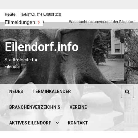
Zum
Heute
SAMSTAG, 8TH AUGUST 2026
Inhalt
Frohes neues Jahr
Eilmeldungen
Weihnachtsbaumverkauf der Eilendorfer Pfad
springen
Eilendorf.info
Stadtteilseite für
Eilendorf
NEUES
TERMINKALENDER
BRANCHENVERZEICHNIS
VEREINE
AKTIVES EILENDORF
KONTAKT