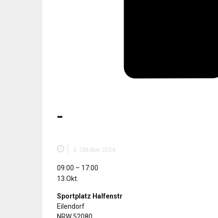
-
3. Oktober 2024
-
09:00
–
17:00
13.Okt.
Sportplatz Halfenstr
Eilendorf
NRW
52080