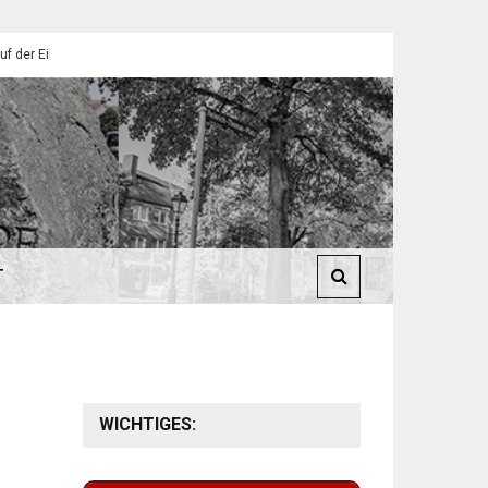
endorfer Pfadfinder
St. Martin 2025: Umzüge in Eilendorf
T
WICHTIGES: