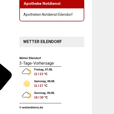
Apotheke Notdienst
Apotheken Notdienst Eilendorf
WETTER EILENDORF
Wetter Eilendorf
3-Tage-Vorhersage
Freitag, 07.08.
11
/
23
°C
Samstag, 08.08.
11
/
27
°C
Sonntag, 09.08.
16
/
30
°C
© wetterdienst.de