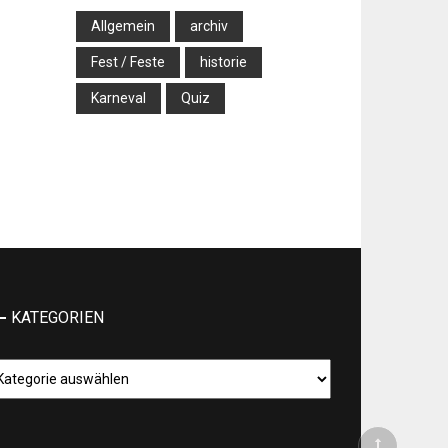
Allgemein
archiv
Fest / Feste
historie
Karneval
Quiz
KATEGORIEN
tegorien