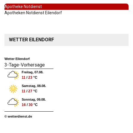
Apotheke Notdienst
Apotheken Notdienst Eilendorf
WETTER EILENDORF
Wetter Eilendorf
3-Tage-Vorhersage
Freitag, 07.08.
11
/
23
°C
Samstag, 08.08.
11
/
27
°C
Sonntag, 09.08.
16
/
30
°C
© wetterdienst.de