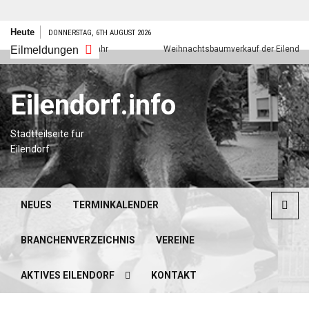
Zum
Heute
DONNERSTAG, 6TH AUGUST 2026
Inhalt
Eilmeldungen
Frohes neues Jahr
Weihnachtsbaumverkauf der Eilendorfer Pf
springen
Eilendorf.info
Stadtteilseite für
Eilendorf
NEUES
TERMINKALENDER
BRANCHENVERZEICHNIS
VEREINE
AKTIVES EILENDORF
KONTAKT