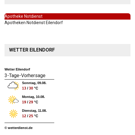
Apotheke Notdienst
Apotheken Notdienst Eilendorf
WETTER EILENDORF
Wetter Eilendorf
3-Tage-Vorhersage
Sonntag, 09.08.
13
/
30
°C
Montag, 10.08.
19
/
29
°C
Dienstag, 11.08.
12
/
25
°C
© wetterdienst.de