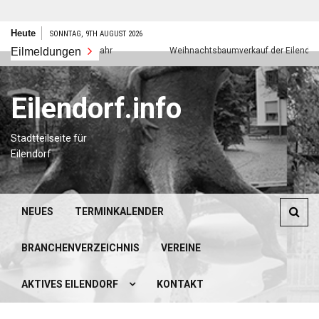
Zum
Heute
SONNTAG, 9TH AUGUST 2026
Inhalt
Eilmeldungen
Frohes neues Jahr
Weihnachtsbaumverkauf der Eilendorfer P
springen
Eilendorf.info
Stadtteilseite für
Eilendorf
NEUES
TERMINKALENDER
BRANCHENVERZEICHNIS
VEREINE
AKTIVES EILENDORF
KONTAKT