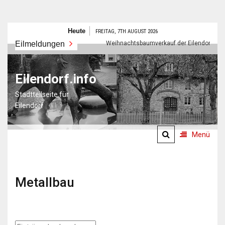
Zum
Heute
FREITAG, 7TH AUGUST 2026
Inhalt
Frohes neues Jahr
Eilmeldungen
Weihnachtsbaumverkauf der Eilendorfer Pfadfi
springen
Eilendorf.info
Stadtteilseite für
Eilendorf
Menü
Metallbau