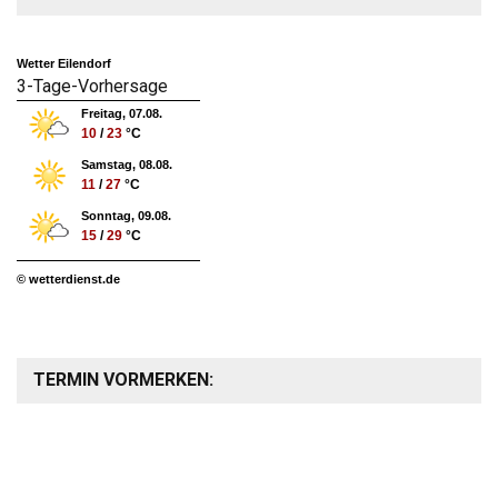
Wetter Eilendorf
3-Tage-Vorhersage
Freitag, 07.08.
10
/
23
°C
Samstag, 08.08.
11
/
27
°C
Sonntag, 09.08.
15
/
29
°C
© wetterdienst.de
TERMIN VORMERKEN: