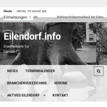
Zum
Heute
FREITAG, 7TH AUGUST 2026
Inhalt
Eilmeldungen
Frohes neues Jahr
Weihnachtsbaumverkauf der Eilendorfer P
springen
Eilendorf.info
Stadtteilseite für
Eilendorf
NEUES
TERMINKALENDER
BRANCHENVERZEICHNIS
VEREINE
AKTIVES EILENDORF
KONTAKT