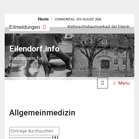
Zum
Heute
DONNERSTAG, 6TH AUGUST 2026
Inhalt
Frohes neues Jahr
Eilmeldungen
Weihnachtsbaumverkauf der Eilendorfer Pfadf
springen
Eilendorf.info
Stadtteilseite für
Eilendorf
Menü
Allgemeinmedizin