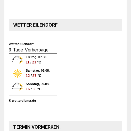
WETTER EILENDORF
Wetter Eilendorf
3-Tage-Vorhersage
Freitag, 07.08.
11
/
23
°C
Samstag, 08.08.
12
/
27
°C
Sonntag, 09.08.
16
/
30
°C
© wetterdienst.de
TERMIN VORMERKEN: