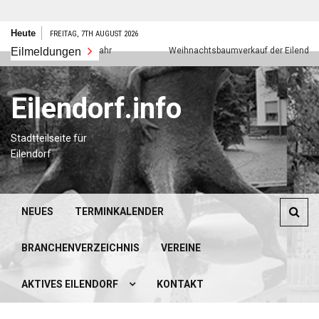
Zum
Heute
FREITAG, 7TH AUGUST 2026
Inhalt
Eilmeldungen
Frohes neues Jahr
Weihnachtsbaumverkauf der Eilendorfer 
springen
Eilendorf.info
Stadtteilseite für
Eilendorf
NEUES
TERMINKALENDER
BRANCHENVERZEICHNIS
VEREINE
AKTIVES EILENDORF
KONTAKT