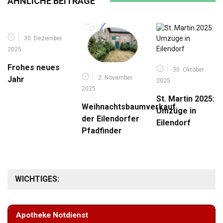
ÄHNLICHE BEITRÄGE
30. Dezember
2025
Frohes neues
30. Oktober
2. November
Jahr
2025
2025
St. Martin 2025:
Weihnachtsbaumverkauf
Umzüge in
der Eilendorfer
Eilendorf
Pfadfinder
WICHTIGES:
Apotheke Notdienst