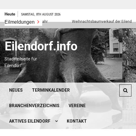
Zum
Heute
SAMSTAG, 8TH AUGUST 2026
Inhalt
Eilmeldungen
Frohes neues Jahr
Weihnachtsbaumverkauf der Eilendorfer P
springen
Eilendorf.info
Stadtteilseite für
Eilendorf
NEUES
TERMINKALENDER
BRANCHENVERZEICHNIS
VEREINE
AKTIVES EILENDORF
KONTAKT