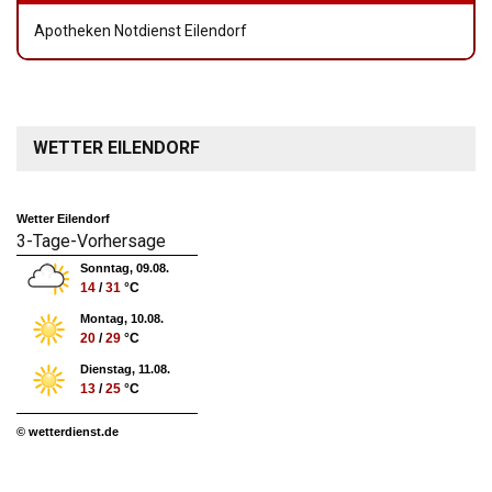
Apotheken Notdienst Eilendorf
WETTER EILENDORF
Wetter Eilendorf
3-Tage-Vorhersage
Sonntag, 09.08.
14
/
31
°C
Montag, 10.08.
20
/
29
°C
Dienstag, 11.08.
13
/
25
°C
© wetterdienst.de