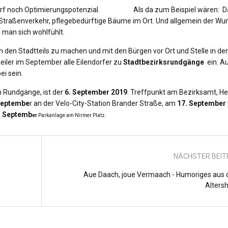
lendorf noch Optimierungspotenzial. Als da zum Beispiel wären: D
Straßenverkehr, pflegebedürftige Bäume im Ort. Und allgemein der Wu
m man sich wohlfühlt.
n den Stadtteils zu machen und mit den Bürgen vor Ort und Stelle in de
weiler im September alle Eilendorfer zu
Stadtbezirksrundgänge
ein. A
ei sein.
 Rundgänge, ist der
6. September 2019
. Treffpunkt am Bezirksamt, He
Septembe
r an der Velo-City-Station Brander Straße, am
17. September
. Septemb
e
r
Parkanlage am Nirmer Platz.
NÄCHSTER BEI
Aue Daach, joue Vermaach - Humoriges aus
Alters