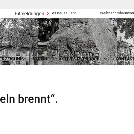
Eilmeldungen
Frohes neues Jahr
Weihnachtsbaumverkauf der
ERZEICHNIS
VEREINE
AKTIVES EILENDORF
KONTAK
eln brennt“.