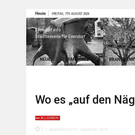
Zum
Heute
FREITAG, 7TH AUGUST 2026
Inhalt
springen
Eilendorf.info
Stadtteilseite für Eilendorf
NEUES
TERMINKALENDER
BRANCHENV
Wo es „auf den Näg
ALLGEMEIN
1. September 2019
1. September 2019