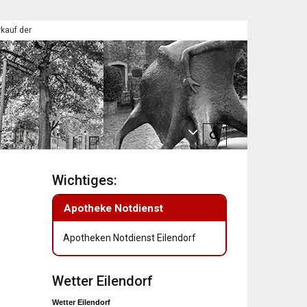
 Eilendorfer Pfadfinder
St. Martin 2025: Umzüge in Eilendorf
T
Wichtiges:
Apotheke Notdienst
Apotheken Notdienst Eilendorf
Wetter Eilendorf
Wetter Eilendorf