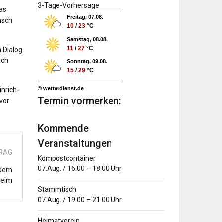
3-Tage-Vorhersage
as
Freitag, 07.08.
nsch
10
/
23
°C
Samstag, 08.08.
11
/
27
°C
n Dialog
uch
Sonntag, 09.08.
15
/
29
°C
© wetterdienst.de
inrich-
Termin vormerken:
vor
Kommende
Veranstaltungen
TRAG
Kompostcontainer
07.Aug.
/
16:00
–
18:00
Uhr
 dem
heim
Stammtisch
07.Aug.
/
19:00
–
21:00
Uhr
Heimatverein