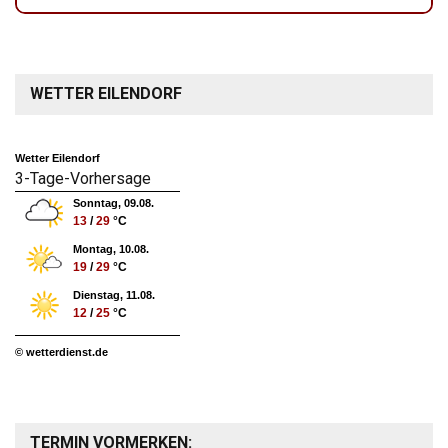
WETTER EILENDORF
Wetter Eilendorf
3-Tage-Vorhersage
Sonntag, 09.08.
13
/
29
°C
Montag, 10.08.
19
/
29
°C
Dienstag, 11.08.
12
/
25
°C
© wetterdienst.de
TERMIN VORMERKEN: