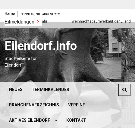
Zum
Heute
SONNTAG, 9TH AUGUST 2026
Inhalt
Eilmeldungen
Frohes neues Jahr
Weihnachtsbaumverkauf der Eilendorfer P
springen
Eilendorf.info
Stadtteilseite für
Eilendorf
NEUES
TERMINKALENDER
BRANCHENVERZEICHNIS
VEREINE
AKTIVES EILENDORF
KONTAKT