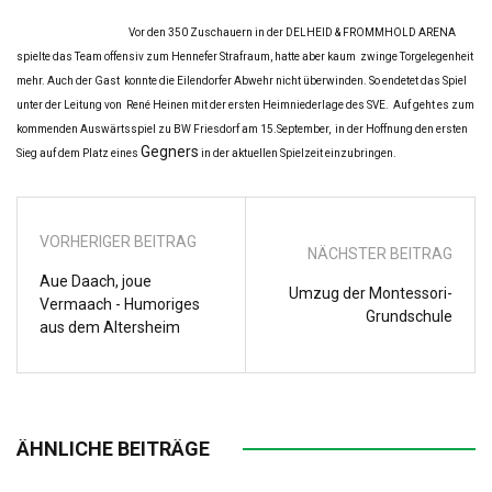
Vor den 350 Zuschauern in der DELHEID & FROMMHOLD ARENA
spielte das Team offensiv zum Hennefer Strafraum, hatte aber kaum zwinge Torgelegenheit
mehr. Auch der Gast konnte die Eilendorfer Abwehr nicht überwinden. So endetet das Spiel
unter der Leitung von René Heinen mit der ersten Heimniederlage des SVE. Auf geht es zum
kommenden Auswärtsspiel zu
BW Friesdorf am 15.September, in der Hoffnung den ersten
Gegners
Sieg auf dem Platz eines
in der aktuellen Spielzeit einzubringen.
VORHERIGER BEITRAG
NÄCHSTER BEITRAG
Aue Daach, joue
Umzug der Montessori-
Vermaach - Humoriges
Grundschule
aus dem Altersheim
ÄHNLICHE BEITRÄGE