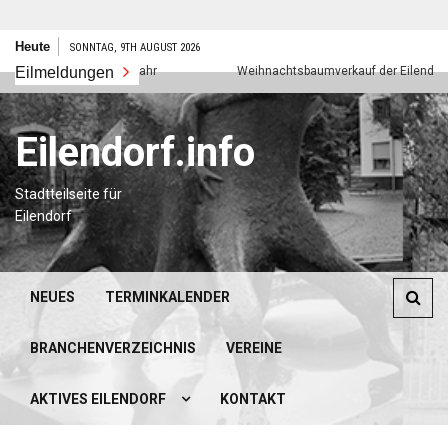
Zum
Heute
SONNTAG, 9TH AUGUST 2026
Inhalt
Eilmeldungen
Frohes neues Jahr
Weihnachtsbaumverkauf der Eilendorfer P
springen
Eilendorf.info
Stadtteilseite für
Eilendorf
NEUES
TERMINKALENDER
BRANCHENVERZEICHNIS
VEREINE
AKTIVES EILENDORF
KONTAKT