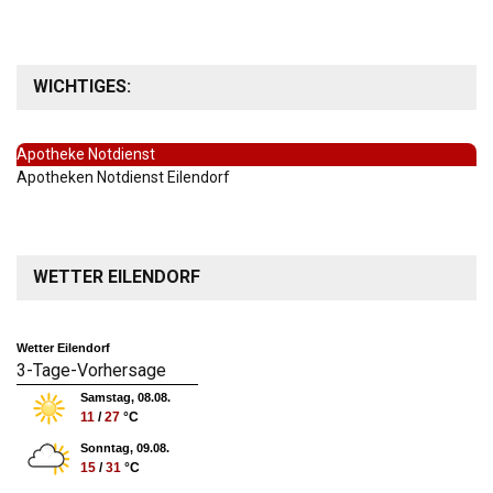
WICHTIGES:
Apotheke Notdienst
Apotheken Notdienst Eilendorf
WETTER EILENDORF
Wetter Eilendorf
3-Tage-Vorhersage
Samstag, 08.08.
11
/
27
°C
Sonntag, 09.08.
15
/
31
°C