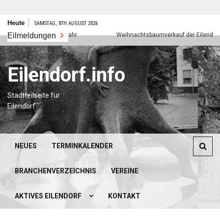
Zum
Heute
SAMSTAG, 8TH AUGUST 2026
Inhalt
Eilmeldungen
Frohes neues Jahr
Weihnachtsbaumverkauf der Eilendorfer P
springen
Eilendorf.info
Stadtteilseite für
Eilendorf
NEUES
TERMINKALENDER
BRANCHENVERZEICHNIS
VEREINE
AKTIVES EILENDORF
KONTAKT