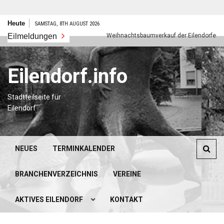
Zum
Heute
SAMSTAG, 8TH AUGUST 2026
Inhalt
Frohes neues Jahr
Eilmeldungen
Weihnachtsbaumverkauf der Eilendorfer Pfadfin
springen
Eilendorf.info
Stadtteilseite für
Eilendorf
NEUES
TERMINKALENDER
BRANCHENVERZEICHNIS
VEREINE
AKTIVES EILENDORF
KONTAKT