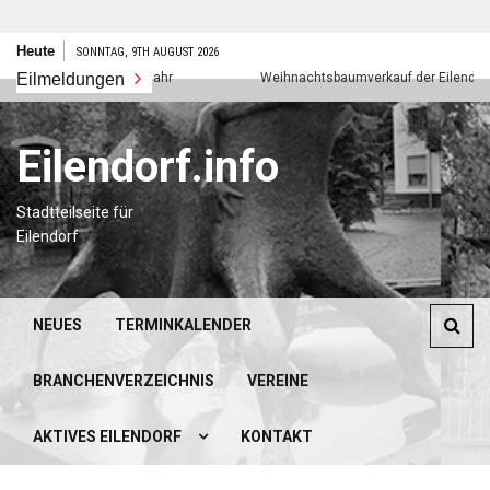
Zum
Heute
SONNTAG, 9TH AUGUST 2026
Inhalt
Eilmeldungen
Frohes neues Jahr
Weihnachtsbaumverkauf der Eilendorfer P
springen
Eilendorf.info
Stadtteilseite für
Eilendorf
NEUES
TERMINKALENDER
BRANCHENVERZEICHNIS
VEREINE
AKTIVES EILENDORF
KONTAKT