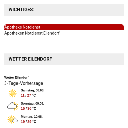
WICHTIGES:
Apotheke Notdienst
Apotheken Notdienst Eilendorf
WETTER EILENDORF
Wetter Eilendorf
3-Tage-Vorhersage
Samstag, 08.08.
11
/
27
°C
Sonntag, 09.08.
15
/
30
°C
Montag, 10.08.
19
/
29
°C