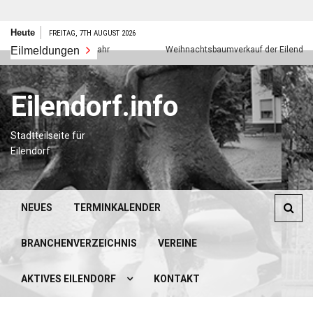
Zum
Heute
FREITAG, 7TH AUGUST 2026
Inhalt
Eilmeldungen
Frohes neues Jahr
Weihnachtsbaumverkauf der Eilendorfer P
springen
Eilendorf.info
Stadtteilseite für
Eilendorf
NEUES
TERMINKALENDER
BRANCHENVERZEICHNIS
VEREINE
AKTIVES EILENDORF
KONTAKT