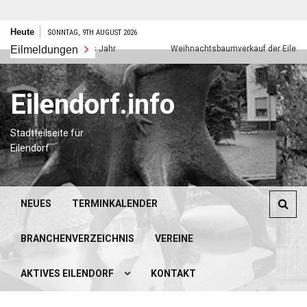
Zum
Heute
SONNTAG, 9TH AUGUST 2026
Inhalt
Eilmeldungen
Frohes neues Jahr
Weihnachtsbaumverkauf der Eilendorfer
springen
Eilendorf.info
Stadtteilseite für
Eilendorf
NEUES
TERMINKALENDER
BRANCHENVERZEICHNIS
VEREINE
AKTIVES EILENDORF
KONTAKT