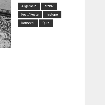
Allgemein
archiv
Fest / Feste
historie
Karneval
Quiz