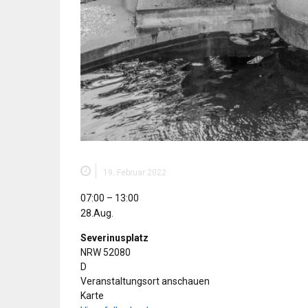
19. Februar 2022
Wochenmarkt
07:00
–
13:00
28.Aug.
Severinusplatz
NRW
52080
D
Veranstaltungsort anschauen
Severinusplatz
Karte