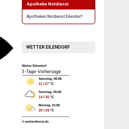
Apotheke Notdienst
Apotheken Notdienst Eilendorf
WETTER EILENDORF
Wetter Eilendorf
3-Tage-Vorhersage
Samstag, 08.08.
11
/
27
°C
Sonntag, 09.08.
14
/
30
°C
Montag, 10.08.
20
/
29
°C
© wetterdienst.de