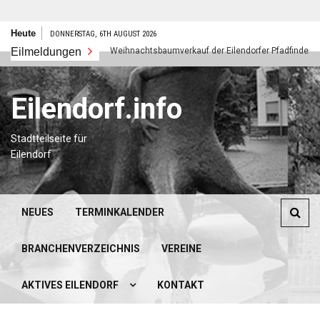
Zum
Heute
DONNERSTAG, 6TH AUGUST 2026
Inhalt
Eilmeldungen
Weihnachtsbaumverkauf der Eilendorfer Pfadfinder
springen
Eilendorf.info
Stadtteilseite für
Eilendorf
NEUES
TERMINKALENDER
BRANCHENVERZEICHNIS
VEREINE
AKTIVES EILENDORF
KONTAKT