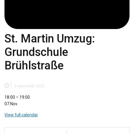
St. Martin Umzug:
Grundschule
Brühlstraße
3. November 2022
St.
18:00
–
19:00
Martin
07.Nov.
Umzug:
View full calendar
Grundschule
Brühlstraße