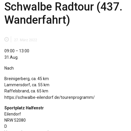
Schwalbe Radtour (437.
Wanderfahrt)
27. März 2022
Schwalbe
09:00
–
13:00
Radtour
31.Aug.
(437.
Nach
Wanderfahrt)
Breinigerberg, ca. 45 km
Lammersdorf, ca. 55 km
Raffelsbrand, ca. 65 km
https://schwalbe-eilendorf.de/tourenprogramm/
Sportplatz Halfenstr
Eilendorf
NRW
52080
D