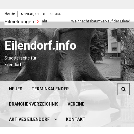
Zum
Heute
MONTAG, 10TH AUGUST 2026
Inhalt
Eilmeldungen
Frohes neues Jahr
Weihnachtsbaumverkauf der Eilendorfer P
springen
Eilendorf.info
Stadtteilseite für
Eilendorf
NEUES
TERMINKALENDER
BRANCHENVERZEICHNIS
VEREINE
AKTIVES EILENDORF
KONTAKT