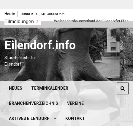
Zum
Heute
DONNERSTAG, 6TH AUGUST 2026
Inhalt
es neues Jahr
Eilmeldungen
Weihnachtsbaumverkauf der Eilendorfer Pfadfinder
springen
Eilendorf.info
Stadtteilseite für
Eilendorf
NEUES
TERMINKALENDER
BRANCHENVERZEICHNIS
VEREINE
AKTIVES EILENDORF
KONTAKT