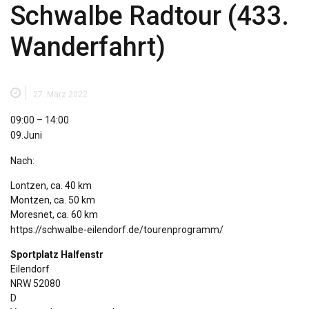
Schwalbe Radtour (433.
Wanderfahrt)
27. März 2022
Schwalbe
09:00
–
14:00
Radtour
09.Juni
(433.
Nach:
Wanderfahrt)
Lontzen, ca. 40 km
Montzen, ca. 50 km
Moresnet, ca. 60 km
https://schwalbe-eilendorf.de/tourenprogramm/
Sportplatz Halfenstr
Eilendorf
NRW
52080
D