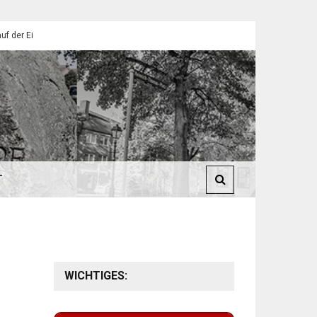
endorfer Pfadfinder
St. Martin 2025: Umzüge in Eilendorf
T
WICHTIGES: