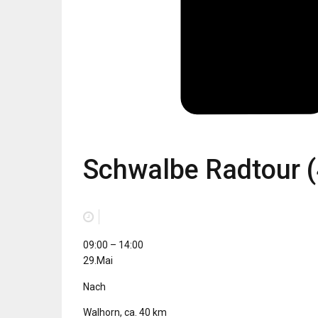
Schwalbe Radtour (
Schwalbe
09:00
–
14:00
Radtour
29.Mai
(415.
Nach
Wanderfahrt)
Walhorn, ca. 40 km