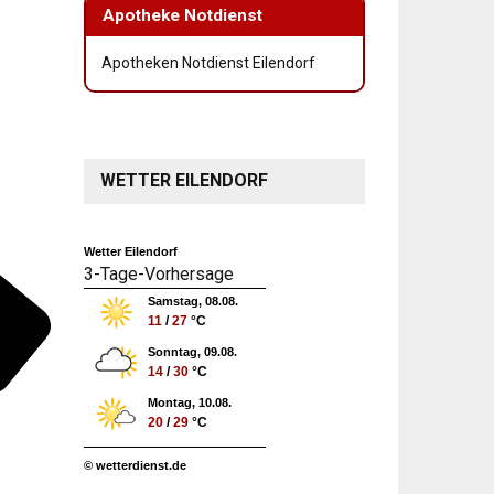
Apotheke Notdienst
Apotheken Notdienst Eilendorf
WETTER EILENDORF
Wetter Eilendorf
3-Tage-Vorhersage
Samstag, 08.08.
11
/
27
°C
Sonntag, 09.08.
14
/
30
°C
Montag, 10.08.
20
/
29
°C
© wetterdienst.de