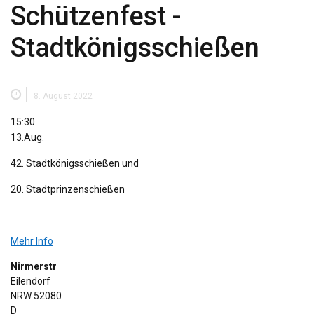
Schützenfest -
Stadtkönigsschießen
8. August 2022
Schützenfest
15:30
-
13.Aug.
Stadtkönigsschießen
42. Stadtkönigsschießen und
20. Stadtprinzenschießen
Mehr Info
Nirmerstr
Eilendorf
NRW
52080
D