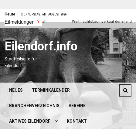
Zum
Heute
DONNERSTAG, 6TH AUGUST 2026
Inhalt
Eilmeldungen
Frohes neues Jahr
Weihnachtsbaumverkauf der Eilendorfer Pf
springen
Eilendorf.info
Stadtteilseite für
Eilendorf
NEUES
TERMINKALENDER
BRANCHENVERZEICHNIS
VEREINE
AKTIVES EILENDORF
KONTAKT