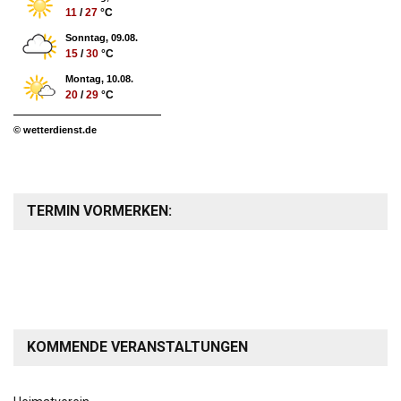
11
/
27
°C
Sonntag, 09.08.
15
/
30
°C
Montag, 10.08.
20
/
29
°C
© wetterdienst.de
TERMIN VORMERKEN:
KOMMENDE VERANSTALTUNGEN