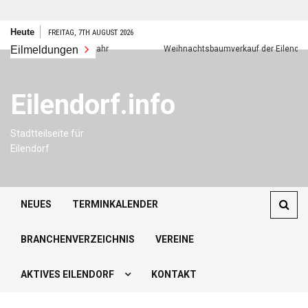
Zum
Heute
FREITAG, 7TH AUGUST 2026
Inhalt
Eilmeldungen
Frohes neues Jahr
Weihnachtsbaumverkauf der Eilendorfer P
springen
Eilendorf.info
Stadtteilseite für
Eilendorf
NEUES
TERMINKALENDER
BRANCHENVERZEICHNIS
VEREINE
AKTIVES EILENDORF
KONTAKT