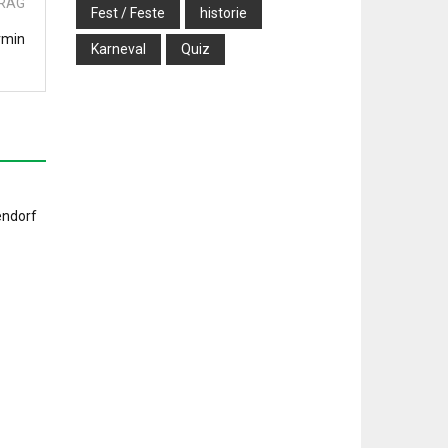
TRAG
Fest / Feste
historie
rmin
Karneval
Quiz