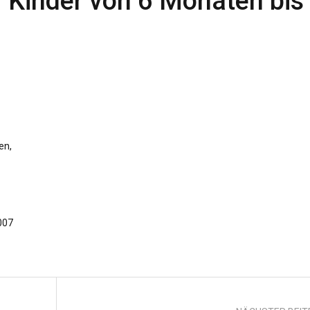
 Kinder von 6 Monaten bis
en,
007