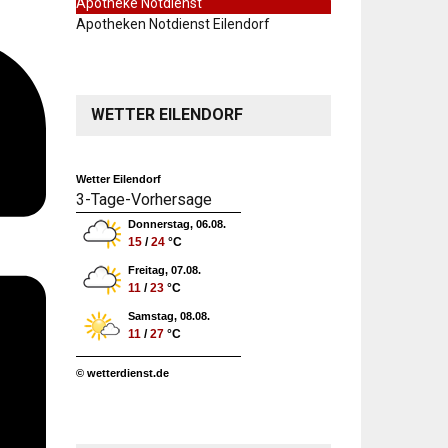
Apotheke Notdienst
Apotheken Notdienst Eilendorf
WETTER EILENDORF
Wetter Eilendorf
3-Tage-Vorhersage
Donnerstag, 06.08.
15
/
24
°C
Freitag, 07.08.
11
/
23
°C
Samstag, 08.08.
11
/
27
°C
© wetterdienst.de