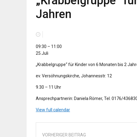
„Krabbelgruppe“ für
Jahren
„Krabbelgruppe“
09:30
–
11:00
für
25.Juli
Kinder
„Krabbelgruppe“ für Kinder von 6 Monaten bis 2 Jahr
von
6
ev. Versöhnungskirche, Johannesstr. 12
Monaten
bis
9.30 – 11 Uhr
2
Jahren
Ansprechpartnerin: Daniela Römer, Tel. 0176/43683
View full calendar
VORHERIGER BEITRAG