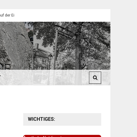
endorfer Pfadfinder
St. Martin 2025: Umzüge in Eilendorf
T
WICHTIGES: