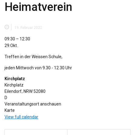
Heimatverein
19. Februar 2022
Heimatverein
09:30
–
12:30
29.Okt.
Treffen in der Weissen Schule,
jeden Mittwoch von 9.30 - 12.30 Uhr
Kirchplatz
Kirchplatz
Eilendorf
,
NRW
52080
D
Veranstaltungsort anschauen
Kirchplatz
Karte
View full calendar