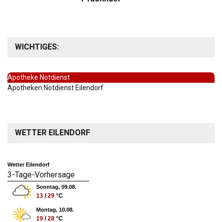
WICHTIGES:
Apotheke Notdienst
Apotheken Notdienst Eilendorf
WETTER EILENDORF
Wetter Eilendorf
3-Tage-Vorhersage
Sonntag, 09.08.
13
/
29
°C
Montag, 10.08.
19
/
28
°C