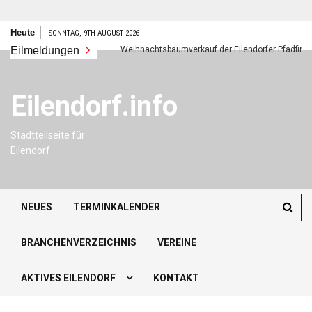
Zum
Heute
SONNTAG, 9TH AUGUST 2026
Inhalt
s neues Jahr
Eilmeldungen
Weihnachtsbaumverkauf der Eilendorfer Pfadfinder
springen
Eilendorf.info
Stadtteilseite für
Eilendorf
NEUES
TERMINKALENDER
BRANCHENVERZEICHNIS
VEREINE
AKTIVES EILENDORF
KONTAKT