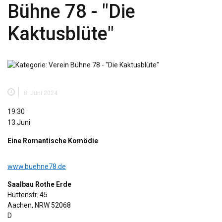
Bühne 78 - "Die
Kaktusblüte"
8. Juni 2024
Bühne
19:30
78
13.Juni
-
Eine Romantische Komödie
"Die
Kaktusblüte"
www.buehne78.de
Saalbau Rothe Erde
Hüttenstr. 45
Aachen
,
NRW
52068
D