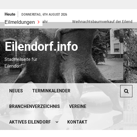
Zum
Heute
DONNERSTAG, 6TH AUGUST 2026
Inhalt
Eilmeldungen
Frohes neues Jahr
Weihnachtsbaumverkauf der Eilendorfer Pf
springen
Eilendorf.info
Stadtteilseite für
Eilendorf
NEUES
TERMINKALENDER
BRANCHENVERZEICHNIS
VEREINE
AKTIVES EILENDORF
KONTAKT