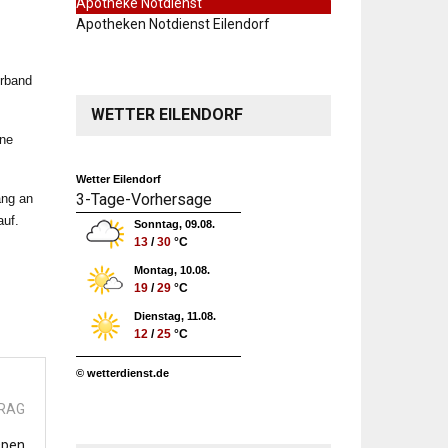
Apotheke Notdienst
Apotheken Notdienst Eilendorf
erband
WETTER EILENDORF
ine
Wetter Eilendorf
3-Tage-Vorhersage
ang an
auf.
Sonntag, 09.08.
13
/
30
°C
Montag, 10.08.
19
/
29
°C
Dienstag, 11.08.
12
/
25
°C
© wetterdienst.de
TRAG
Open