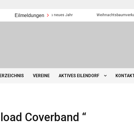
Eilmeldungen
Frohes neues Jahr
Weihnachtsbaumverkauf der 
ERZEICHNIS
VEREINE
AKTIVES EILENDORF
KONTAK
pload Coverband “