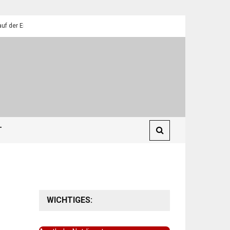
Eilendorfer Pfadfinder
St. Martin 2025: Umzüge in Eilendorf
T
WICHTIGES: