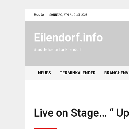
Zum
Heute
SONNTAG, 9TH AUGUST 2026
Inhalt
springen
Eilendorf.info
Stadtteilseite für Eilendorf
NEUES
TERMINKALENDER
BRANCHENV
Live on Stage… “ U