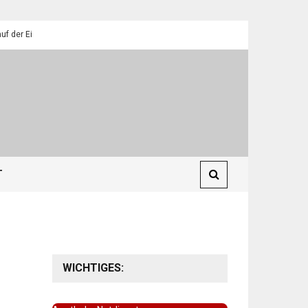
ilendorfer Pfadfinder
St. Martin 2025: Umzüge in Eilendorf
T
WICHTIGES: