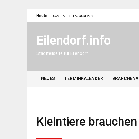
Zum
Heute
SAMSTAG, 8TH AUGUST 2026
Inhalt
springen
Eilendorf.info
Stadtteilseite für Eilendorf
NEUES
TERMINKALENDER
BRANCHENV
Kleintiere brauchen 