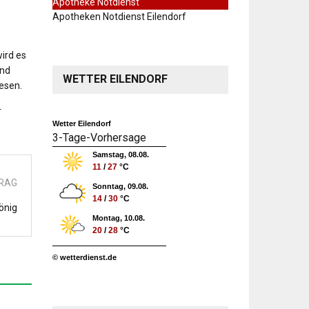
Apotheke Notdienst
Apotheken Notdienst Eilendorf
ird es
und
WETTER EILENDORF
iesen.
r
Wetter Eilendorf
3-Tage-Vorhersage
Samstag, 08.08.
11
/
27
°C
TRAG
Sonntag, 09.08.
14
/
30
°C
önig
Montag, 10.08.
20
/
28
°C
© wetterdienst.de