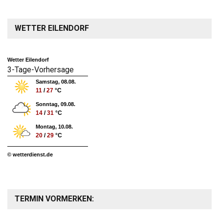
WETTER EILENDORF
Wetter Eilendorf
3-Tage-Vorhersage
Samstag, 08.08.
11
/
27
°C
Sonntag, 09.08.
14
/
31
°C
Montag, 10.08.
20
/
29
°C
© wetterdienst.de
TERMIN VORMERKEN: