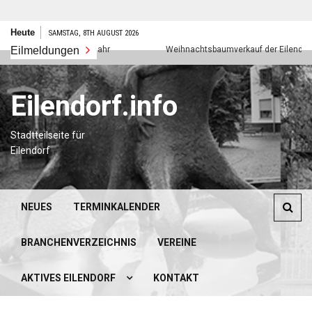
Zum
Heute
SAMSTAG, 8TH AUGUST 2026
Inhalt
Eilmeldungen
Frohes neues Jahr
Weihnachtsbaumverkauf der Eilendorfer P
springen
Eilendorf.info
Stadtteilseite für
Eilendorf
NEUES
TERMINKALENDER
BRANCHENVERZEICHNIS
VEREINE
AKTIVES EILENDORF
KONTAKT