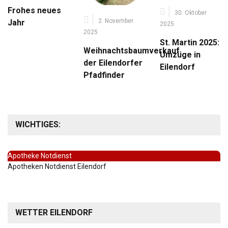
Frohes neues
30. Oktober
2. November
Jahr
2025
2025
St. Martin 2025:
Weihnachtsbaumverkauf
Umzüge in
der Eilendorfer
Eilendorf
Pfadfinder
WICHTIGES:
Apotheke Notdienst
Apotheken Notdienst Eilendorf
WETTER EILENDORF