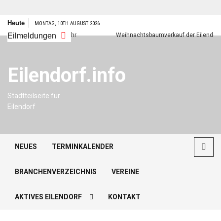
Zum
Heute
MONTAG, 10TH AUGUST 2026
Inhalt
Eilmeldungen
Frohes neues Jahr
Weihnachtsbaumverkauf der Eilendorfer Pf
springen
Eilendorf.info
Stadtteilseite für
Eilendorf
NEUES
TERMINKALENDER
BRANCHENVERZEICHNIS
VEREINE
AKTIVES EILENDORF
KONTAKT