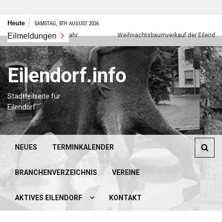
Zum
Heute
SAMSTAG, 8TH AUGUST 2026
Inhalt
Eilmeldungen
Frohes neues Jahr
Weihnachtsbaumverkauf der Eilendorfer P
springen
Eilendorf.info
Stadtteilseite für
Eilendorf
NEUES
TERMINKALENDER
BRANCHENVERZEICHNIS
VEREINE
AKTIVES EILENDORF
KONTAKT