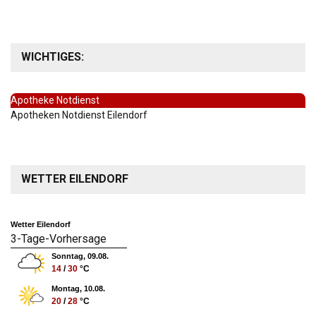
WICHTIGES:
Apotheke Notdienst
Apotheken Notdienst Eilendorf
WETTER EILENDORF
Wetter Eilendorf
3-Tage-Vorhersage
Sonntag, 09.08.
14
/
30
°C
Montag, 10.08.
20
/
28
°C