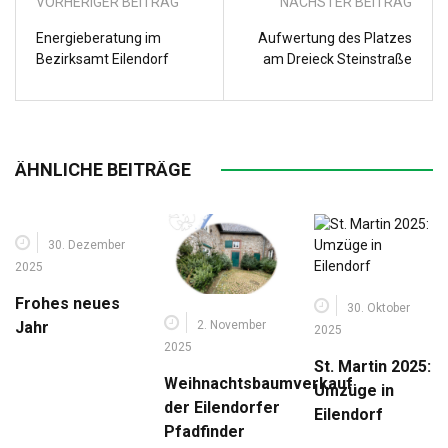
VORHERIGER BEITRAG
NÄCHSTER BEITRAG
Energieberatung im
Aufwertung des Platzes
Bezirksamt Eilendorf
am Dreieck Steinstraße
ÄHNLICHE BEITRÄGE
30. Dezember
2025
Frohes neues
30. Oktober
2. November
Jahr
2025
2025
St. Martin 2025:
Weihnachtsbaumverkauf
Umzüge in
der Eilendorfer
Eilendorf
Pfadfinder